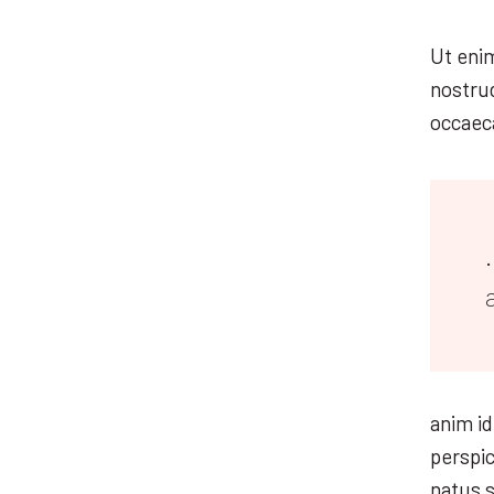
Ut eni
nostru
occaeca
anim id
perspic
natus s