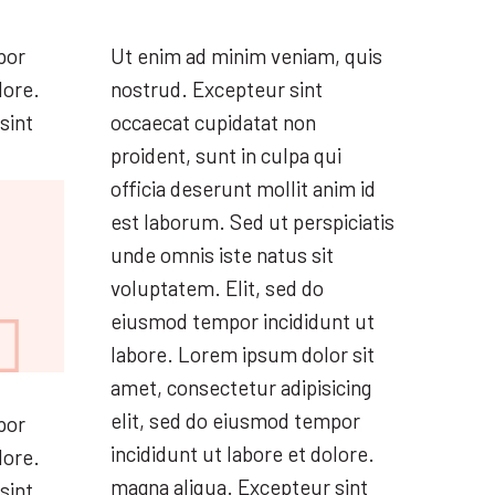
por
Ut enim ad minim veniam, quis
lore.
nostrud. Excepteur sint
sint
occaecat cupidatat non
proident, sunt in culpa qui
officia deserunt mollit anim id
est laborum. Sed ut perspiciatis
unde omnis iste natus sit
voluptatem. Elit, sed do

eiusmod tempor incididunt ut
labore. Lorem ipsum dolor sit
amet, consectetur adipisicing
elit, sed do eiusmod tempor
por
incididunt ut labore et dolore.
lore.
magna aliqua. Excepteur sint
sint