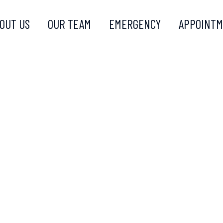
OUT US
OUR TEAM
EMERGENCY
APPOINT
IRCUT W
BLOW DR